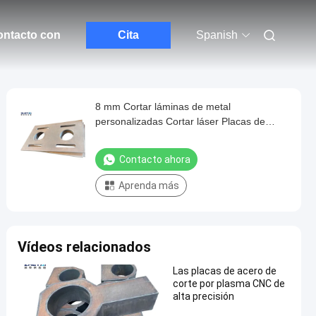
ontacto con
Cita
Spanish
8 mm Cortar láminas de metal
personalizadas Cortar láser Placas de
acero
Contacto ahora
Aprenda más
Vídeos relacionados
Las placas de acero de
corte por plasma CNC de
alta precisión