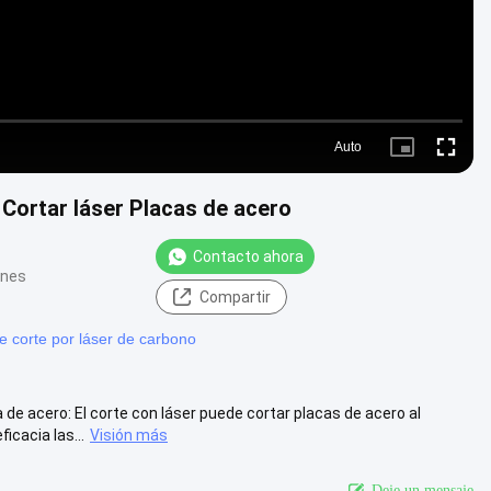
Auto
Picture-
Fullscre
in-
Picture
Cortar láser Placas de acero
Contacto ahora
ones
Compartir
e corte por láser de carbono
de acero: El corte con láser puede cortar placas de acero al
cacia las...
Visión más
Deje un mensaje