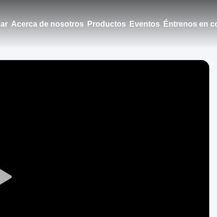
ar
Acerca de nosotros
Productos
Eventos
Éntrenos en c
Play
Video