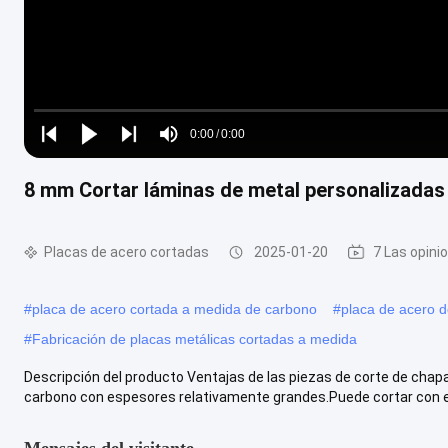
Loaded
:
0%
0:00
/
0:00
Play
Play
Play
Mute
Current
Duration
next
next
8 mm Cortar láminas de metal personalizadas 
Time
Placas de acero cortadas
2025-01-20
7 Las opini
#
placa de acero cortada a medida de carbono
#
placa de acero d
#
Fabricación de placas metálicas cortadas a medida
Descripción del producto Ventajas de las piezas de corte de chapa 
carbono con espesores relativamente grandes.Puede cortar con efi
Mensajes del visitante