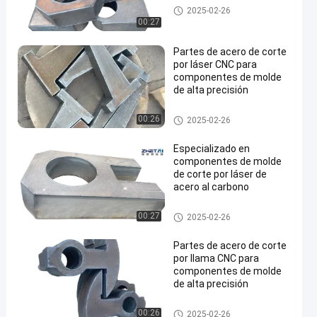
Placas de acero cortadas
2025-02-26
00:27
Partes de acero de corte
por láser CNC para
componentes de molde
de alta precisión
en
Placas de acero cortadas
00:26
2025-02-26
Especializado en
componentes de molde
de corte por láser de
acero al carbono
Placas de acero cortadas
00:27
2025-02-26
Partes de acero de corte
por llama CNC para
componentes de molde
de alta precisión
Placas de acero cortadas
00:26
2025-02-26