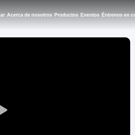
ar
Acerca de nosotros
Productos
Eventos
Éntrenos en c
Play
Video