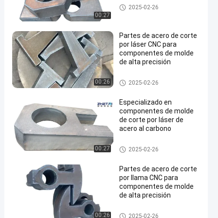
Placas de acero cortadas
2025-02-26
00:27
Partes de acero de corte
por láser CNC para
componentes de molde
de alta precisión
Placas de acero cortadas
00:26
2025-02-26
Especializado en
componentes de molde
de corte por láser de
acero al carbono
Placas de acero cortadas
00:27
2025-02-26
Partes de acero de corte
por llama CNC para
componentes de molde
de alta precisión
Placas de acero cortadas
00:26
2025-02-26