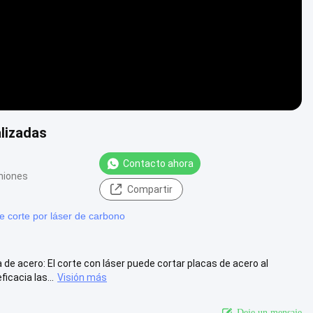
lizadas
Contacto ahora
niones
Compartir
e corte por láser de carbono
de acero: El corte con láser puede cortar placas de acero al
cacia las...
Visión más
Deje un mensaje