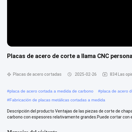
Placas de acero de corte a llama CNC persona
Placas de acero cortadas
2025-02-26
834 Las opi
#
placa de acero cortada a medida de carbono
#
placa de acero d
#
Fabricación de placas metálicas cortadas a medida
Descripción del producto Ventajas de las piezas de corte de chapa 
carbono con espesores relativamente grandes.Puede cortar con efi
Mensajes del visitante